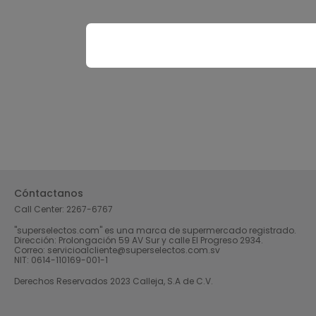
Cóntactanos
Call Center:
2267-6767
"superselectos.com" es una marca de supermercado registrado.
Dirección: Prolongación 59 AV Sur y calle El Progreso 2934.
Correo: servicioalcliente@superselectos.com.sv
NIT: 0614-110169-001-1
Derechos Reservados 2023 Calleja, S.A de C.V.