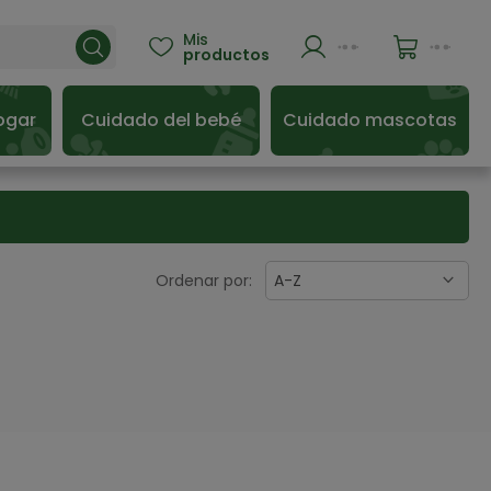
Mis

productos
ogar
Cuidado del bebé
Cuidado mascotas
Ordenar por:
A-Z