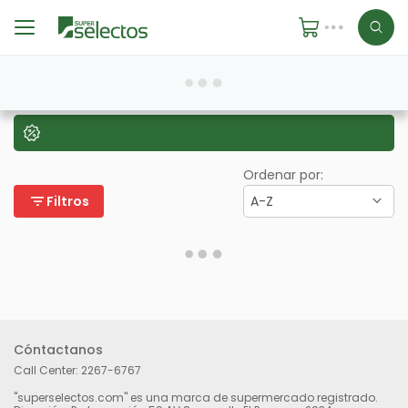
Ordenar por:
filter_list
Filtros
A-Z
Cóntactanos
Call Center:
2267-6767
"superselectos.com" es una marca de supermercado registrado.