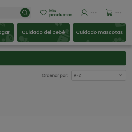
Mis

productos
ogar
Cuidado del bebé
Cuidado mascotas
Ordenar por:
A-Z