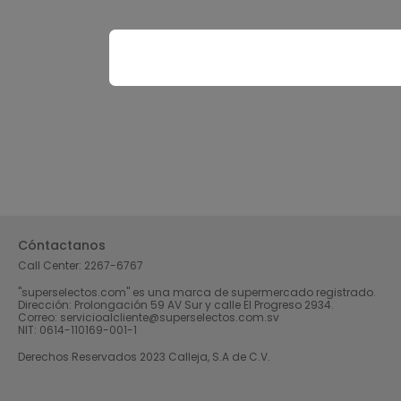
Cóntactanos
Call Center:
2267-6767
"superselectos.com" es una marca de supermercado registrado.
Dirección: Prolongación 59 AV Sur y calle El Progreso 2934.
Correo: servicioalcliente@superselectos.com.sv
NIT: 0614-110169-001-1
Derechos Reservados 2023 Calleja, S.A de C.V.