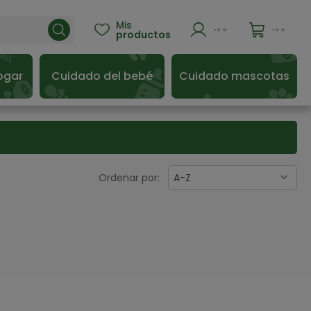
Mis

productos
ogar
Cuidado del bebé
Cuidado mascotas
Ordenar por:
A-Z