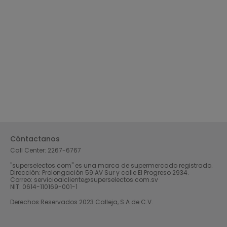
Cóntactanos
Call Center:
2267-6767
"superselectos.com" es una marca de supermercado registrado.
Dirección: Prolongación 59 AV Sur y calle El Progreso 2934.
Correo: servicioalcliente@superselectos.com.sv
NIT: 0614-110169-001-1
Derechos Reservados 2023 Calleja, S.A de C.V.