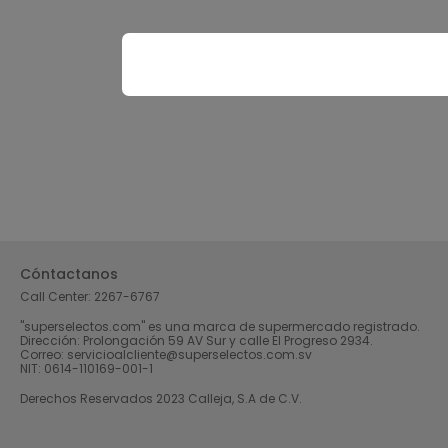
Cóntactanos
Call Center:
2267-6767
"superselectos.com" es una marca de supermercado registrado.
Dirección: Prolongación 59 AV Sur y calle El Progreso 2934.
Correo: servicioalcliente@superselectos.com.sv
NIT: 0614-110169-001-1
Derechos Reservados 2023 Calleja, S.A de C.V.