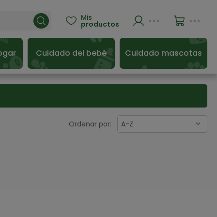
Mis

productos
ogar
Cuidado del bebé
Cuidado mascotas
Ordenar por:
A-Z