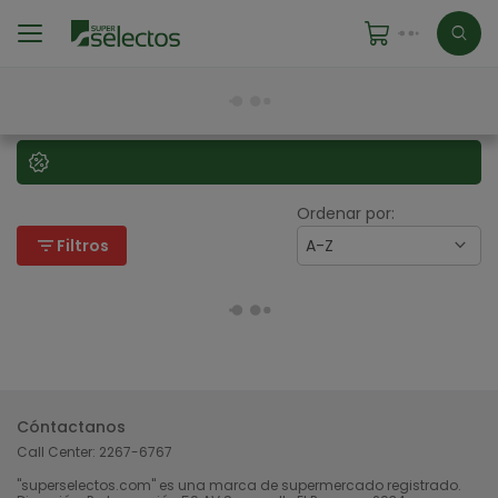
Ordenar por:
filter_list
Filtros
A-Z
Cóntactanos
Call Center:
2267-6767
"superselectos.com" es una marca de supermercado registrado.