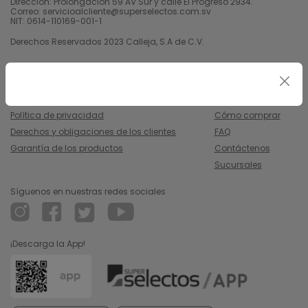
Dirección: Prolongación 59 AV Sur y calle El Progreso 2934.
Correo: servicioalcliente@superselectos.com.sv
NIT: 0614-110169-001-1
Derechos Reservados 2023 Calleja, S.A de C.V.
Legal
Información
Uso y condiciones
Nosotros
Política de privacidad
Cómo comprar
Derechos y obligaciones de los clientes
FAQ
Garantía de los productos
Contáctenos
Sucursales
Síguenos en nuestras redes sociales
¡Descarga la App!