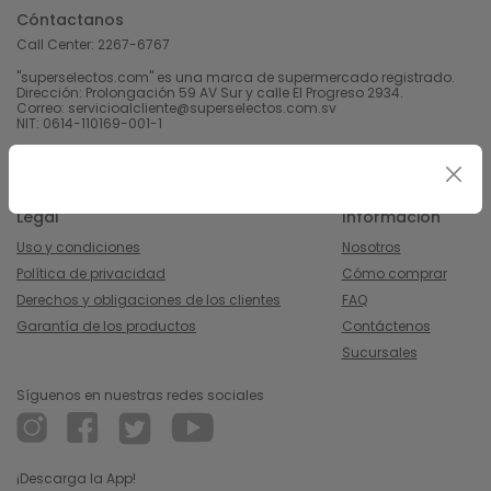
Cóntactanos
Call Center:
2267-6767
"superselectos.com" es una marca de supermercado registrado.
Dirección: Prolongación 59 AV Sur y calle El Progreso 2934.
Correo: servicioalcliente@superselectos.com.sv
NIT: 0614-110169-001-1
Derechos Reservados 2023 Calleja, S.A de C.V.
Legal
Información
Uso y condiciones
Nosotros
Política de privacidad
Cómo comprar
Derechos y obligaciones de los clientes
FAQ
Garantía de los productos
Contáctenos
Sucursales
Síguenos en nuestras redes sociales
¡Descarga la App!