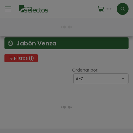
Jabón Venza
filter_list
Filtros (1)
Ordenar por:
A-Z