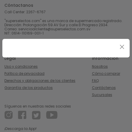
Cóntactanos
Call Center:
2267-6767
"superselectos.com" es una marca de supermercado registrado.
Dirección: Prolongación 59 AV Sur y calle El Progreso 2934.
Correo: servicioalcliente@superselectos.com.sv
NIT: 0614-110169-001-1
Derechos Reservados 2023 Calleja, S.A de C.V.
Legal
Información
Uso y condiciones
Nosotros
Política de privacidad
Cómo comprar
Derechos y obligaciones de los clientes
FAQ
Garantía de los productos
Contáctenos
Sucursales
Síguenos en nuestras redes sociales
¡Descarga la App!