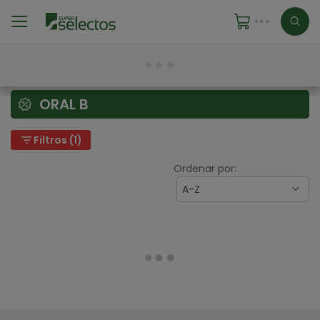
ORAL B
filter_list
Filtros (1)
Ordenar por:
A-Z