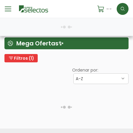
Mega Ofertas✨
filter_list
Filtros (1)
Ordenar por:
A-Z