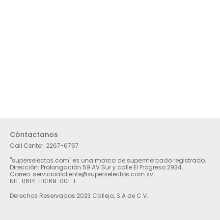
Cóntactanos
Call Center:
2267-6767
"superselectos.com" es una marca de supermercado registrado.
Dirección: Prolongación 59 AV Sur y calle El Progreso 2934.
Correo: servicioalcliente@superselectos.com.sv
NIT: 0614-110169-001-1
Derechos Reservados 2023 Calleja, S.A de C.V.