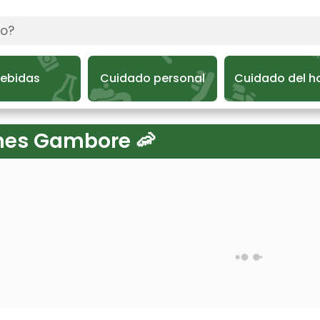
ebidas
Cuidado personal
Cuidado del h
es Gambore 🦐