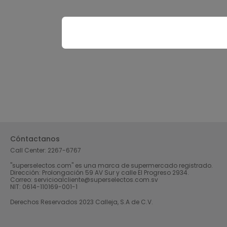
Cóntactanos
Call Center:
2267-6767
"superselectos.com" es una marca de supermercado registrado.
Dirección: Prolongación 59 AV Sur y calle El Progreso 2934.
Correo: servicioalcliente@superselectos.com.sv
NIT: 0614-110169-001-1
Derechos Reservados 2023 Calleja, S.A de C.V.