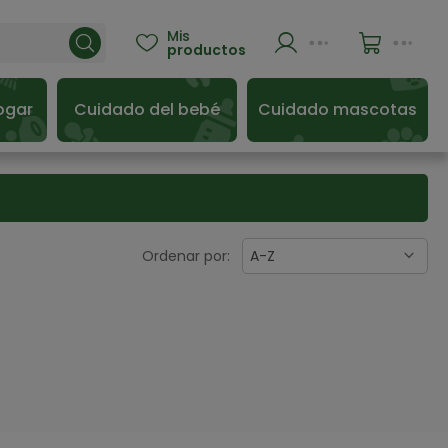
Mis

productos
ogar
Cuidado del bebé
Cuidado mascotas
Ordenar por:
A-Z