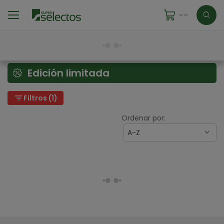
Edición limitada
filter_list
Filtros (1)
Ordenar por:
A-Z