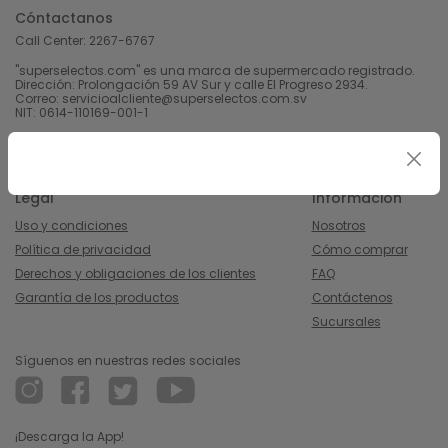
Cóntactanos
Call Center:
2267-6767
"superselectos.com" es una marca de supermercado registrado.
Dirección: Prolongación 59 AV Sur y calle El Progreso 2934.
Correo: servicioalcliente@superselectos.com.sv
NIT: 0614-110169-001-1
Derechos Reservados 2023 Calleja, S.A de C.V.
Legal
Información
Uso y condiciones
Nosotros
Política de privacidad
Cómo comprar
Derechos y obligaciones de los clientes
FAQ
Garantía de los productos
Contáctenos
Sucursales
Síguenos en nuestras redes sociales
¡Descarga la App!